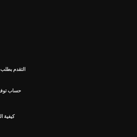
التقدم بطل
Icici حساب 
كيفية ا