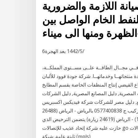
صيانة اللازمة والضرورية
نفط الخام الواصل بين
ظهرة ومنها الى ميناء
6‏‏/5‏‏/1442 بعد الهجرة
 فــي مجــال الطاقــة علــى مســتوى المملكــة،
ودة منتجاتهــا وخدماتهــا. شركة جودة فوود للألبان
اع القيضي إنتاج المنظفات الخاصة بقسم المطابخ
 المصرية, دليل المصانع المصرية, دليل الشركات
 مصر للشركات شركة فيديكس اكسبريس FedEx - الرياض (27392
زيارة) (منذ 29-07-2011) شركة توريد باركية فينيل توريد وتركيب ج 0577400838 بالرياض - الرياض (26488
زيارة) (منذ 28-06-2007) مستوصف الثميري الاهلي فرع (1) - الرياض (24619 زيارة) يتضمن الترخيص الذي
حازت عليه شركة إتحاد عذيب للإتصالات go والصالح لمدة 25 عاماً، إنشاء وتشغيل و صيانة شبكة اتصالات
ثابتة عامة. شبكة (mpls)