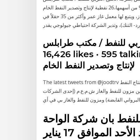
نفطية لإنتاج وتصدير النفط الخام‎ 26‏‏/4‏‏/1442 بعد الهجرة وتمتلك المؤسسة العامة للنفط 50% من أسهمها،
وتتولى الشركة تنفيذ أعمال تنمية وإنتاج النفط والغاز، ويتبع لها معمل غاز عمر وأكثر من 35 حقلاً في
ورد- التنك)، وتدير الشركة احتياطي جيولوجي يقدر
likes · 595 talking شركة نفطية
The latest tweets from @joodtrv دليل للنفط ش.م.م هي إحدى الشركات الرائدة في مجال إنتاج النفط
 مزون للنفط والغاز ش.م.ع.م (إحدى الشركات
لبرواني القابضة) ومزون للنفط والغاز بي في أي
لنفط بان شركة الواحة
للنفط و اعتبارا من يوم الغد الأحد الموافق 17 يناير