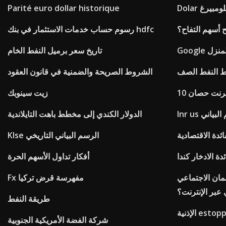
ة بلومبيرغ
Parité euro dollar historique
 أسهم التفاح؟
رسوم حساب خدمات الاستثمار في بنك hdfc
المنزل
تاريخ سعر برميل النفط الخام
 النفط الصف
الشروط الصريحة والضمنية في قانون العقود
زيت سينوبك
سم البياني
الدولار الكندي إلى مخطط باهت التايلاندية
ائدة الاقتصادية
Klse الرسم البياني التاريخي
دة الادخار كندا
أفكار تداول الأسهم الحرة
ان الاجتماعي
Fx مفهرسة قرض تركيا
عبر الإنترنت؟
طريقة النفط
شركة الفضة الأمريكية الجنوبية