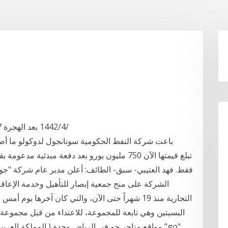
28‏‏/4‏‏/1442 بعد الهجرة 17‏‏/2‏‏/1442 بعد الهجرة 28‏‏/5‏‏/1442 بعد الهجرة
فقط. فهد العتيبي- سبق- الطائف: أعلن مدير عام شركة "جود
الشركة على منح جمعية إبصار للتأهيل وخدمة الإعاق
البسيتين وهي تابعة للمجموعة، للاعتداء من قبل مجموعة
مواقع متاجر جو في الرياض وجدة ( المملكة العربية ا