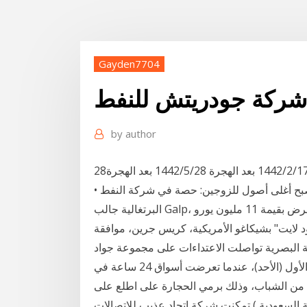
Gayden7704
شركة جودريتش للنفط
by
author
• باعت شركة النفط الحكومية سونانجول لدوكولو ما أصبح أغلى أصول للزوجين: حصة في شركة النفط
البرتغالية جالب Galp، تبلغ قيمتها الآن 750 مليون يورو بعد دفعة مبدئية مدعومة بقرض بقيمة 11 مليون يورو
 لايت" بشيكاغو الأمريكية، كريس جرين، موافقة
ة البصرية تواصلت الاعتداءات على مجموعة جواد
التجارية منذ 19 شهراً حتى الآن، والتي كان آخرها يوم أمس الأول (الأحد)، عندما تعرضت أسواق 24 ساعة في
 من الشباب، وذلك برمي الحجارة على اطلع على
لسعودية ) تمكنت شركة إتحاد عذيب للاتصالات "go"