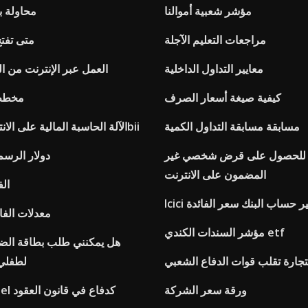
مؤشر شعبية أموالنا
Dolar محاول
مراجعات التعليم الآجلة
متى تفتح
معايير التداول الداخلية
Google العمل عبر الإنترنت من 
كيفية صيغة أسعار الصرف
مخطط
مسابقة مسابقة التداول الكمية
الآلة الحاسبة المالية على الانترنت حصان 10bii
ب للحصول على قرض شخصي غير
Inr us دولار الر
المضمون على الانترنت
الف
توفير حساب البنك سعر الفائدة
معدلات الفائ
مؤشر السندات الكندي etf
هل يمكنني طلب بطاقة الضم
لتجارة تقلب قوات الدفاع الشعبي
لطفلي 
ورقة سعر الشركة
الإذنية estoppel كدفاع في قانون العقود