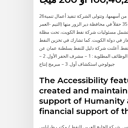
26‏‏/4‏‏/1442 بعد الهجرة وتمتلك المؤسسة العامة للنفط 50% من أسهمها، وتتولى الشركة تنفيذ أعمال تنمية
وإنتاج النفط والغاز، ويتبع لها معمل غاز عمر وأكثر من 35 حقلاً في محافظة دير الزور منها (التيم -العمر
در تشمل مسئوليات شركة نفط الكويت، تحت مظلة
لغاز في دولة الكويت. كما تشارك في تخزين النفط
للنفط. أعلنت شركة دليل للنفط بسلطنة عمان عن
توفر وظائف شاغرة للعمل لديها على النحو التالي: الوظائف المطلوبة : 1 – مشرف الحفر الأول. 2 –
جيولوجي استكشاف أول. 3 – مبرمج إنتاج
The Accessibility fea
created and maintai
support of Humanity 
financial support of 