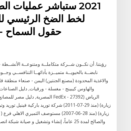
2021 ستباشر عمليات ال
لخط الضخ الرئيسي لل
حقول السماح -ال
رؤيتنا. أن نكــون شــركة متكاملــة ومتنوعــة الأنشــطة
نابضــة بالحيويــة متميــزة بأدائهــا التنافســي وجــ
والاغذية المحدودة (مصنع الجنتين) اليمن - صنعاء منطقة ق
والهاوس كيبينج - مغسلة - ورقيات, دليل الصناعات
المصرية, دليل مصر للمصانع, دليل