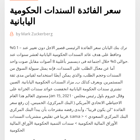
سعر الفائدة السندات الحكومية
اليابانية
by
Mark Zuckerberg
ترك بنك اليابان سعر الفائدة الرئيسى قصير الاجل دون تغيير عند – 0.1%
وحافظ على هدف عائد السندات الحكومية اليابانية لعشر سنوات عند
حوالى 0% خلال اجتماعه فى ديسمبر بأغلبية 8 أصوات مقابل صوت واحد.
أما عن معدّل الطلب على السندات، فإنه يمثل سيولة السوق من
السندات وحجم الطلب، والذي يمكن أيضًا استخدامه لقياس مدى ثقة
المسثمرين. ﻭﻳﻌﺮﻑ ﻛﺬﻟﻚ ﺏـ مزاد السندات الحكومية اليابانية. الصين
تشتري سندات الحكومة اليابانية انخفضت عوائد سندات الخزانة على
مستوى العالم هذا العام Jan 15, 2021 · وقال جيروم باول رئيس مجلس
الاحتياطي الاتحادي الأمريكي ( البنك المركزي)، الخميس، إن رفع سعر
الفائدة "لن يكون قريبا"، وأبدى رفضه مقترحات بأن يبدأ البنك المركزي
قريبا في تقليص مشتريات السندات. sama > البنك المركزي السعودي >
الأوراق المالية الحكومية > سندات التنمية الحكومية الأوراق المالية
الحكومية