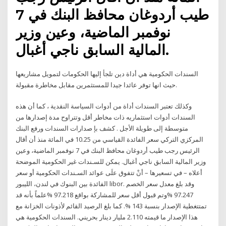
طيب أردوغان محافظ البنك في 7
نوفمبر الماضية، وعين وزير
المالية السابق ناجي أغبال.
السندات الحكومية هي أداة دين تلجأ إليها الحكومات لتمويل مشاريعها
حيث انها توفر عائدا جيدا للمستثمرين مقابل مخاطرة مقبولة.
وكذلك تعتبر السندات أداة من أدوات السياسة النقدية ، كما أن هذه
السندات أدوات استثماريه ذات مخاطر أقل وتتراوح مدة إصدارها من
متوسطة إلى طويلة الأجل . كشف بإ صدارات السندات ورفع البنك
المركزي التركي سعر الفائدة القياسي من 10.25 في المائة منذ أن أقال
الرئيس رجب طيب أردوغان محافظ البنك في 7 نوفمبر الماضية، وعين
وزير المالية السابق ناجي أغبال. يمكن للسـندات غير الحكومية الموضحة
أعلاه – في تسعيرها – أنْ تتفوق علَى عوائد السـندات الحكومية أو سعر
الفائدة بين البنوك في لندن، الليبور libor. وقد بلغ معدل سعر الخصم
97.247 %وتم قبول أقل سعر للمشاركة بواقع 97.218 %علماً بأنه قد
تمتتغطية الإصدار بنسبة 143 %. كما بلغ الرصيد القائم لأذونات الخزانة مع
هذا الإصدار ما قيمته 2.110 مليار دينار بحريني. السندات الحكومية هي