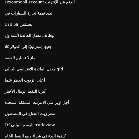
Exxonmobil.account الدفع عبر الإنترنت
ندى قيمة تجارة السيارات في
Usd pln يستثمر
وظائف معدل الفائدة المتداول
60 جنيهًا إسترلينيًا إلى الدولار
مانيلا تسليم الفضة
معدل الفائدة الافتراضي الحالي qld
أعلى الزيوت العطر علما
ألبرتا النفط الرمال الأخبار
أجل اوبر على الانترنت المملكة المتحدة
سعر زيت النعناع في المستقبل
Etf الرسم البياني tradeview
كيفية البدء في شراء وبيع النفط الخام