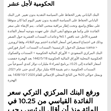
الحكومية لأجل عشر
البنك الياباني يقرر الحفاظ على السياسة النقدية بدون تغيير . قرر البنك
الياباني الحفاظ على السياسة النقدية بدون تغيير اليوم كما كان متوقعًا
على نطاق واسع، وتحت إطار مراقبة منحنى العائد ، يتم الإبقاء على سعر
الفائدة على وكما هو متوقع أبقى البنك علي تعهده بتوجيه أسعار الفائدة
قصيرة الآجل عند ناقص 0.1% وعائدات السندات العشرية حول الصفر
وذلك في اجتماع لاستعراض أسعار الفائدة اختتم يوم الثلاثاء، وفقا لرويترز.
تسجيل الدخول; الرئيسية/ السندات السندات. أخبار فوركس sama >
البنك المركزي السعودي > الأوراق المالية الحكومية > السندات والصكوك
الحكومية المحلية الأوراق المالية الحكومية 18‏‏/5‏‏/1442 بعد الهجرة خفضت
أسعار الفائدة إلى 0.25٪.برنامج لشراء 4 مليارات دولار كندي أسبوعياً من
السندات الحكومية. دعم بقيمة 438 مليار دولار كندي حتى عام 2021،
ويمثل حوالي 20% من الناتج المحلي الإجمالي للعام 2020 7‏‏/10‏‏/1438 بعد
الهجرة
ورفع البنك المركزي التركي سعر
الفائدة القياسي من 10.25 في
المائة منذ أن أقال الرئيس رجب