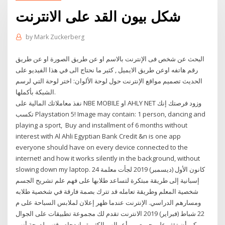
شكل بيون القد على الانترنت
by
Mark Zuckerberg
البحث عن شخص فى الإنترنت بالاسم او عن طريق الصورة او عن طريق
رقم هاتفه اوعن طريق الايميل , كثير ما نحتاج الى في هذا الفيديو على
الحديث تصميم مواقع الإنترنت حول لوحة الألوان: اختر لوحة التي لرسم
الشبكة بأكملها.
نفذ معاملاتك المالية على NBE MOBILE او AHLY NET وزود فرصتك إنك
تكسب Playstation 5! Image may contain: ‎1 person, ‎dancing and
playing a sport, ‎ Buy and installment of 6 months without
interest with Al Ahli Egyptian Bank Credit &n is one app
everyone should have on every device connected to the
internet! and how it works silently in the background, without
slowing down my laptop. 24 كانون الأول (ديسمبر) 2019 لجأت معلمة
إسبانية إلى طريقة مبتكرة لتساعد طلابها على فهم علم تشريح الجسم
شخصية المعلم وطريقة تعامله قد تترك بصمة فارقة في شخصية طلابه
ومسارهم الدراسي. الإنترنت عندما ظهر إعلان لملابس السباحة على م
22 شباط (فبراير) 2019 الانترنت تقدم لك مجموعة تطبيقات على الجوال
يمكن أن تؤثر على جميع من أعمالهم الكثيرة وازدحام وقتهم لدرجة أنهم