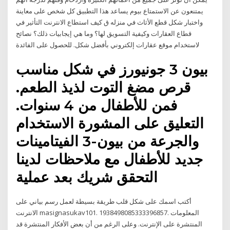
يمتنعون عن الاستمتاع بيوم يساعد هذا التطبيق كل شخص على معاينة
واختبار شكل قطع الأثاث في منزله ق كيف استطاع الانترنت التأثير في
قطاع العقارات وكيفية التسويق لها؟ وما هي إيجابيات ذلك؟ نصائح
لاستخدام موقع عقارات إلكتروني بأفضل شكل. للحصول على الفائدة
بيون 3 جونيورز في شكل مناسب
قرص مضغ التوت لذيذ الطعم.
فمن للأطفال من 4 سنوات.
التعليق على المشورة الاستخدام
والجرعة من بيون-3 الفيتامينات
جديد للأطفال مع ملاحظات لدينا
التحقق شريك بعد عملية
أكتب اسمك على شكل قلب طريقة بسيطة لعمل رسم بياني على
الانترنت masignasukav101. 1938498085333396857. المعلومات
المنتشرة على الإنترنت. وعلى الرغم من أن بعض الأفكار المنتشرة قد