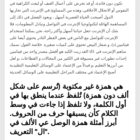
تكون دون فائدة، أو قد تحرض على أعمال العنف أو لبعث الكراهية في
النفوس أو الانحلال الأخلاقي، وهذه من المساوئ في الإنترنت التي تحاربها
الدول أصبحت الحياة العصرية أسهل ، ويعود الفضل في ذلك إلى
المساهمة الهائلة لتكنولوجيا الإنترنت في التواصل وتبادل المعلومات، فلا
شك أن الإنترنت جعل حياتنا أسهل وأكثر راحة، نحن يمكننا استخدام
الإنترنت للتواصل مع الناس في بعض الفطر النادر يحتوي أيضا على
فيتامين (د)، و صفار البيض تحتوي على كميات صغيرة. خلاصة القول: سمك
القد زيت الكبد هو أفضل مصدر واحد من فيتامين d3. ساهم الإنترنت في
إحداث تطورات غير مسبوقة في الكثير من المجالات و القطاعات ،و لعل
من أبرزها التعليم ،و فبدلاً من الإعتماد على الوسائل التعليمية التقليدية
أصبح الإعتماد في مختلف المراحل التعليمية على الوسائل الحديثة
هي همزة غير مكتوبة (تُرسم على شكل
ألف دون همزة) تُلفظ عندما ينطق بها في
أول الكلمة، ولا تلفظ إذا جاءت في وسط
الكلام كأن يسبقها حرف من الحروف.
أبرز أمثلة همزة الوصل عي الألف في
"ال" التعريف.