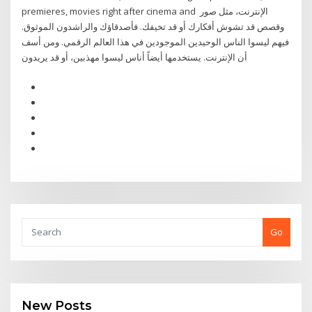
premieres, movies right after cinema and ﺍﻹﻧﺘﺮﻧﺖ، ﻣﺜﻞ ﺻﻮﺭ
ﻭﻗﺼﺺ ﻗﺪ ﺗﺸﻮﺵ ﺃﻓﻜﺎﺭﻙ ﺃﻭ ﻗﺪ ﺗﺨﻴﻔﻚ. ﻓﺄﺻﺪﻗﺎﺅﻙ ﻭﺍﻟﺮﺍﺷﺪﻭﻥ ﺍﻟﻤﻮﺛﻮﻕ.
ﻓﻴﻬﻢ ﻟﻴﺴﻮﺍ ﺍﻟﻨﺎﺱ ﺍﻟﻮﺣﻴﺪﻳﻦ ﺍﻟﻤﻮﺟﻮﺩﻳﻦ ﻓﻲ ﻫﺬﺍ ﺍﻟﻌﺎﻟﻢ ﺍﻟﺮﻗﻤﻲ. ﻭﻣﻦ ﺃﺳﻒ
ﺃﻥ ﺍﻹﻧﺘﺮﻧﺖ. ﻳﺴﺘﺨﺪﻣﻬﺎ ﺃﻳﻀﺎً ﺃﻧﺎﺱ ﻟﻴﺴﻮﺍ ﻣﻬﺬﺑﻴﻦ، ﺃﻭ ﻗﺪ ﻳﺮﻳﺪﻭﻥ
Go
New Posts