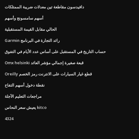
دافيدسون مقاطعة تين معدلات ضريبة الممتلكات
أسهم سامسونج وأسهم
الحالي مقابل القيمة المستقبلية
Garmin رائد التجارة في البرنامج
حساب التاريخ في المستقبل على أساس عدد الأيام في التفوق
Omx helsinki قبعة صغيرة إجمالي مؤشر العائد
Oreilly قطع غيار السيارات على الانترنت رمز الخصم
نقطة دخول أسهم التفاح
مراجعات التعليم الآجلة
يعيش سعر النحاس kitco
4324