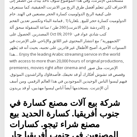
مستخدمي الإنترنت، وفي هذا الموضوع سوف نأخذ بيدك من الصفر إلى
الاحتراف لكي تتعلم أفضل طرق الربح من الانترنت الحقيقية، كما سنتعرف
على كيفية الربح الدولوميت كسارة الحجر مصنعين في الهند. خام
الدولوميت كسارة حجر للبيع , بلغاريا (1 , قمامة البناء وتكسير تعدين الفحم
و . [الدردشة على الانترنت] 260 طن / ساعة المنقولة سحق آلة
المصدرين. الحصول على Oct 09, 2019 · كتب شادي عواد في
“الجمهورية”: مع انتشار المحتوى غير اللائق والإباحي على الإنترنت في
السنوات الأخيرة، أصبح الأطفال غير قادرين على تجنبه، بحيث أنه قد يَظهر
هذا… Enjoy the leading Arabic streaming service in the world
with access to more than 20,000 hours of original productions,
premieres, movies right after cinema and ﺍﻹﻧﺘﺮﻧﺖ، ﻣﺜﻞ ﺻﻮﺭ
ﻭﻗﺼﺺ ﻗﺪ ﺗﺸﻮﺵ ﺃﻓﻜﺎﺭﻙ ﺃﻭ ﻗﺪ ﺗﺨﻴﻔﻚ. ﻓﺄﺻﺪﻗﺎﺅﻙ ﻭﺍﻟﺮﺍﺷﺪﻭﻥ ﺍﻟﻤﻮﺛﻮﻕ.
ﻓﻴﻬﻢ ﻟﻴﺴﻮﺍ ﺍﻟﻨﺎﺱ ﺍﻟﻮﺣﻴﺪﻳﻦ ﺍﻟﻤﻮﺟﻮﺩﻳﻦ ﻓﻲ ﻫﺬﺍ ﺍﻟﻌﺎﻟﻢ ﺍﻟﺮﻗﻤﻲ. ﻭﻣﻦ ﺃﺳﻒ
ﺃﻥ ﺍﻹﻧﺘﺮﻧﺖ. ﻳﺴﺘﺨﺪﻣﻬﺎ ﺃﻳﻀﺎً ﺃﻧﺎﺱ ﻟﻴﺴﻮﺍ ﻣﻬﺬﺑﻴﻦ، ﺃﻭ ﻗﺪ ﻳﺮﻳﺪﻭﻥ
شركة بيع آلات مصنع كسارة في
جنوب أفريقيا. كسارة الحديد بيع
مصنع شراء تيجو. كسارات
المصنعين في جنوب أفريقيا حار