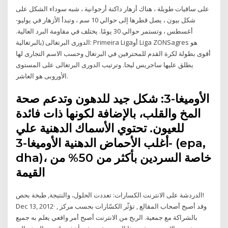
على ساقيات طويلة ، هناك أزهار داكنة أرجوانية ، شبه سوداء الشكل على
شكل بيون ، يصل قطرها إلى حوالي 10 سم ، وتبدأ الأزهار في يوليو-
أغسطس ، وتستمر حوالي 30 يومًا. يختلف في مقاومة البرد العالية.
الدورى البرتغالى (بالبرتغالية: Primeira Ligaأو Liga ZONSagres هو
أقوى بطولة لكرة القدم للمحترفين في البرتغال وحسب الاسم التجارى لها
يطلق عليها ساجريس ليجا. وترتيب الدورى البرتغالى على المستوى
الأوروبى هو العاشر.
الأوميغا-3: شكل جيد للدهون وتدعم صحة
المخ والقلب، بالإضافة لكونها ذات فائدة
للعيون. تحتوي الأسماك الدهنية علي
أغلب الأحماض الدهنية الأوميغا-3- (epa,
dha)، خاصة السردين بأكثر من 50% من
القيمة
الدردشة على الانترنت الكسارات: تعددت الحلول، والنتيجة, طبخة بحص!
Dec 13, 2012· وقد أصبح أصحاب المقالع , تؤثّر الكسّارات بحسب مركز ,
بالشراكة مع جمعية. الربح من الانترنت أصبح أمر واقعي يعلم به جميع