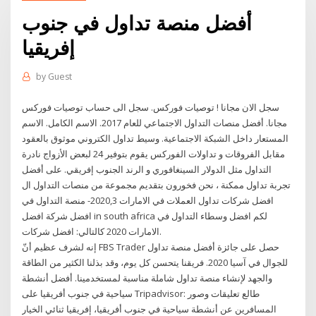
أفضل منصة تداول في جنوب
إفريقيا
by
Guest
سجل الان مجانا ! توصيات فوركس. سجل الى حساب توصيات فوركس
مجانا. أفضل منصات التداول الاجتماعي للعام 2017. الاسم الكامل. الاسم
المستعار داخل الشبكة الاجتماعية. وسيط تداول الكتروني موثوق بالعقود
مقابل الفروقات و تداولات الفوركس يقوم بتوفير 24 لبعض الأزواج نادرة
التداول مثل الدولار السينغافوري و الرند الجنوب إفريقي. على أفضل
تجربة تداول ممكنة ، نحن فخورون بتقديم مجموعة من منصات التداول ال
افضل شركات تداول العملات في الامارات 2020,3- منصة التداول في
افضل شركة افضل in south africa لكم افضل وسطاء التداول في
الامارات 2020 كالتالي: افضل شركات.
إنه لشرف عظيم أنّ FBS Trader حصل على جائزة أفضل منصة تداول
للجوال في آسيا 2020. فريقنا يتحسن كل يوم، وقد بذلنا الكثير من الطاقة
والجهد لإنشاء منصة تداول شاملة مناسبة لمستخدمينا. أفضل أنشطة
سياحية في جنوب أفريقيا على Tripadvisor: طالع تعليقات وصور
المسافرين عن أنشطة سياحية في جنوب أفريقيا، إفريقيا ثنائي الخيار