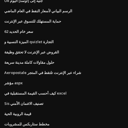
Uk جنيه إلى [أوسد] اليوم
الرسم البياني لأسعار النفط في العام الماضي
حماية المستهلك للتسوق عبر الإنترنت
سعر خام الحديد 62
الميزة النسبية و quizlet التجارة
القروض عبر الإنترنت لا تحقق وظيفة
حلول مقاولات كاملة مدينة سريعة
Aeropostale شراء عبر الإنترنت تلتقط في المتجر
مؤشر aspx
كيف أحسب القيمة المستقبلية في excel
Sis تصنيف الائتمان الأمني
قيمة الروبية الحية
مخطط ستاربكس للمشروبات