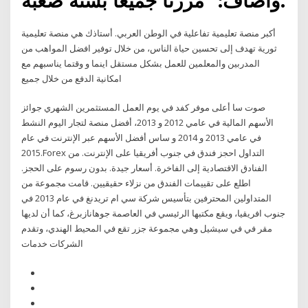
وأضاف: "مررنا جميعًا بسنة صعبة.
أكبر منصة تعليمية تفاعلية في الوطن العربي. أستاذك هي منصة تعليمية
ثورية تهدف إلى تحسين حياة الناس، من خلال توفير افضل المواهب من
المدربين والمعلمين للعمل بشكل مستقل اينما و وقتما يناسبهم مع
امكانية الدفع من خلال جميع
صوت سا أعلى موفر كفد في يوم العمل المستثمرين الشهري جوائز
الأسهم المالية في عامي 2012 و 2013، أفضل منصة لتجار اليوم النشط
في عامي 2013 و 2014 و ساس أفضل الأسهم عبر الإنترنت في عام
2015.Forex التداول احجز فندق في جنوب أفريقيا على الإنترنت. من
الفنادق الاقتصادية إلى الفاخرة. أسعار جيدة. بدون رسوم على الحجز.
اطلع على تقييمات الفندق من نزلاء حقيقيين. قامت مجموعة من
المتداولين المحترفين بتأسيس شركة سي ام تريدنغ في عام 2013 في
جنوب افريقيا، ويقع مكتبها الرئيسي في العاصمة جوهانازبرغ، كما أن لديها
مقر في في سيشيل وهي مجموعة جزر تقع في المحيط الهندي، وتقدم
الشركات خدمات