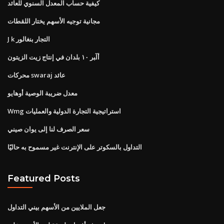
كيفية حساب المعدل السنوي للعائد
مجانية توجيه الأسهم يختار اللقطات
J k التجار بنغالور
أآﺒﺮ ١٠ ﺑﻠﺪان ﻓﻲ إﻧﺘﺎج زﻳﺖ اﻟﺰﻳﺘﻮن
محركات swaraj عائد
معدل ضريبة الوصية أوهايو
Wmg استراتيجية التجارة الدولية والعمليات
سعر الصرف لنا إلى يوان صيني
التداول بالسكوتر على الإنترنت غير مسموح به حاليًا
Featured Posts
جعل الملايين من الأسهم بيني التداول