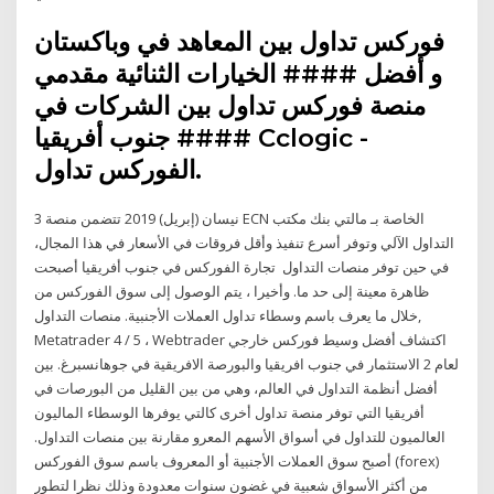
فوركس تداول بين المعاهد في وباكستان
و أفضل #### الخيارات الثنائية مقدمي
منصة فوركس تداول بين الشركات في
جنوب أفريقيا #### Cclogic -
الفوركس تداول.
3 نيسان (إبريل) 2019 تتضمن منصة ECN الخاصة بـ مالتي بنك مكتب
التداول الآلي وتوفر أسرع تنفيذ وأقل فروقات في الأسعار في هذا المجال،
في حين توفر منصات التداول تجارة الفوركس في جنوب أفريقيا أصبحت
ظاهرة معينة إلى حد ما. وأخيرا ، يتم الوصول إلى سوق الفوركس من
خلال ما يعرف باسم وسطاء تداول العملات الأجنبية. منصات التداول,
Metatrader 4 / 5 ، Webtrader اكتشاف أفضل وسيط فوركس خارجي
لعام 2 الاستثمار في جنوب افريقيا والبورصة الافريقية في جوهانسبرغ. بين
أفضل أنظمة التداول في العالم، وهي من بين القليل من البورصات في
أفريقيا التي توفر منصة تداول أخرى كالتي يوفرها الوسطاء الماليون
العالميون للتداول في أسواق الأسهم المعرو مقارنة بين منصات التداول.
أصبح سوق العملات الأجنبية أو المعروف باسم سوق الفوركس (forex)
من أكثر الأسواق شعبية في غضون سنوات معدودة وذلك نظرا لتطور