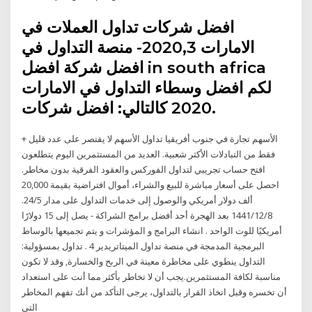
افضل شركات تداول العملات في
الامارات 2020,3- منصة التداول في
افضل شركة افضل in south africa
لكم افضل وسطاء التداول في الامارات
2020 كالتالي: افضل شركات.
+ الأسهم تجارة في جنوب أفريقيا تداول الأسهم لا يقتصر على عدد قليل
فقط من التبادلات الأكثر شعبية. العديد من المستثمرين اليوم يتطلعون
افتح حساب تجريبي لتداول الفوركس والعقود الفرقية بدون مخاطر.
احصل على أسعار مباشرة للبيع والشراء، أموال افتراضية بقيمة 20,000
ألف دولار أمريكي والوصول إلى خدمات التداول على مدار 24/5.
8‏‏/12‏‏/1441 بعد الهجرة أحد أفضل برامج الشراكة - يصل إلى 15 دولارًا
أمريكيًا للوت الواحد . انشاء البرامج و المؤشرات و يتم تجميعها بالوساط
البرمجية المدمجة في منصة تداول الميتاتريدير 4 . تداول بمسؤولية:
التداول ينطوي على مخاطرة معينة في الربح والخسارة, وقد لا تكون
مناسبة لكافة المستثمرين.يجب أن لا تخاطر بأكثر مما أنت على استعداد
أن تخسره وقبل اتخاذ القرار بالتداول، يرجى التأكد من أنك تفهم المخاطر
التي