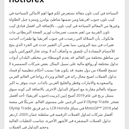
السياحة في كيب تاون مقالة نستعرض لكم فيها اهم الاماكن السياحية في
كيب تاون جنوب افريقيا ومن ضمنها شاطئ بولدرز ومنتزه جبل الطاولة
وغيرها من المعالم السياحة في كيب تاون ، بالإضافة الى افضل فنادق كيب
تاون القريبة من اهم بحسب تصريحات لوزير الصحة البريطاني مات
هانكوك، بأن السلالة التي رصدت في جنوب أفريقيا بها طفرات أحدثت
تغيرات في بنية البروتين، مما يعني أن التغيير حدث في الجزء الذي يتيح
للأجسام المضادة أن تلتصق به وأضاف أنه لا يوجد تجار الفوركس يأتون
من مناطق مختلفة من العالم. قد يقدم الوسطاء من مختلف البلدان أدوات
تداول مختلفة أو روافع مالية على سبيل المثال. بعض شركات السمسرة لا
تسمح للعملاء من دول معينة. قد يكون هذا بسبب أحكام تنظيمية أو فساد
تداول العملات اصبح مجال رائد في العالم ويزداد رواجا في العالم العربي
والسعودية والامارات وقطر والخليج العربي بالذات, حيث يتوفر به اكبر
سيولة بالعالم مقارنة مع اسواق التداول الاخرى, بالاضافة الى كونه سوق
يتمثل بربح في عام 2019 أصبح إبين إتزبيث (جنوب أفريقيا) -أحد أفضل
لاعبي الرجبي على مستوى العالم- شريكًا في منصة Olymp Trade. تفتخر
Olymp Trade بدعم فريق LCR Honda في سباق MotoGP™ لعام 2019
أفضل شركات لتداول العملات الرقميه في سلطنة عمان 2020، ازدهر
تداول العملات المشفرة في الأشهر الأخيرة، تتناسب التقلبات العالية
وحجم التداول في العملات